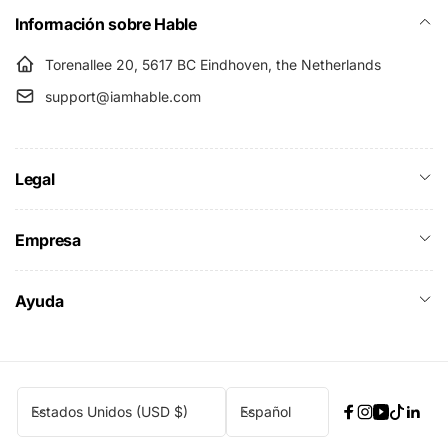
Información sobre Hable
Torenallee 20, 5617 BC Eindhoven, the Netherlands
support@iamhable.com
Legal
Empresa
Ayuda
P
I
Estados Unidos (USD $)
Español
Facebook
Instagram
YouTube
TikTok
Link
a
d